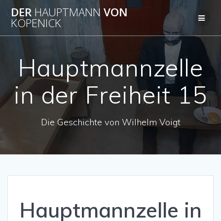
Zum
DER
HAUPTMANN
VON
Inhalt
KÖPENICK
springen
Hauptmannzelle
in der Freiheit 15
Die Geschichte von Wilhelm Voigt
Hauptmannzelle in