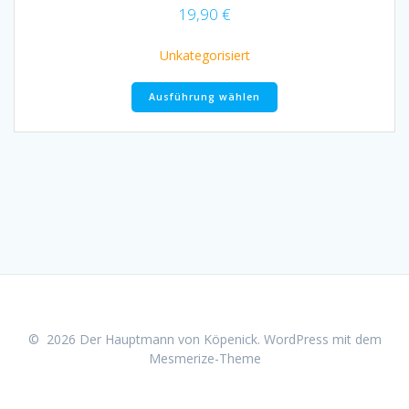
19,90
€
Unkategorisiert
Dieses
Ausführung wählen
Produkt
weist
mehrere
Varianten
auf.
Die
Optionen
können
auf
der
Produktseite
gewählt
werden
© 2026 Der Hauptmann von Köpenick. WordPress mit dem
Mesmerize-Theme