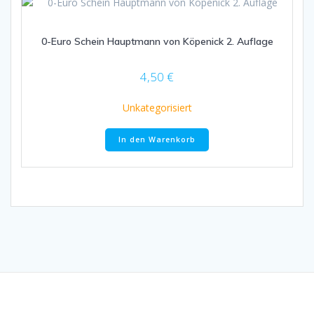
Die
Optionen
0-Euro Schein Hauptmann von Köpenick 2. Auflage
können
auf
der
4,50
€
Produktseite
gewählt
Unkategorisiert
werden
In den Warenkorb