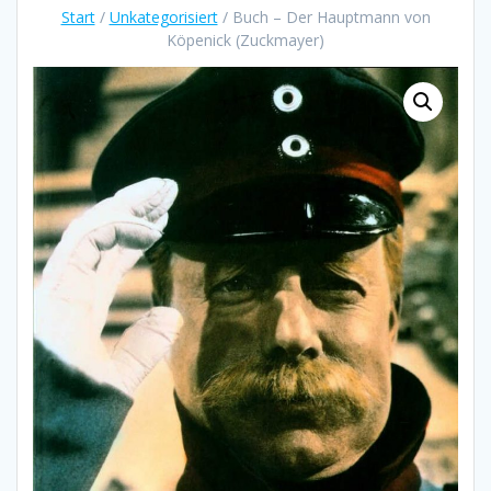
Start
/
Unkategorisiert
/ Buch – Der Hauptmann von
Köpenick (Zuckmayer)