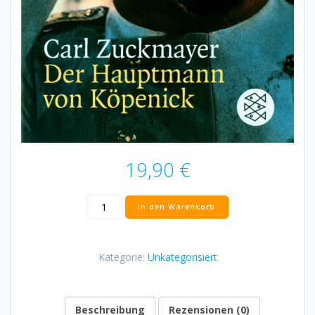
19,90
€
Buch
In den Warenkorb
-
Der
Hauptmann
Kategorie:
Unkategorisiert
von
Köpenick
(Zuckmayer)
Menge
Beschreibung
Rezensionen (0)