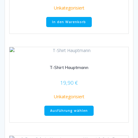
Unkategorisiert
In den Warenkorb
T-Shirt Hauptmann
19,90
€
Unkategorisiert
Dieses
Ausführung wählen
Produkt
weist
mehrere
Varianten
auf.