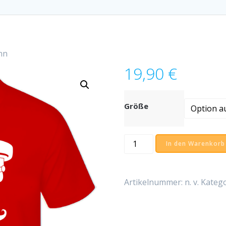
nn
19,90
€
Größe
T-
In den Warenkorb
Shirt
Hauptmann
Menge
Artikelnummer:
n. v.
Katego