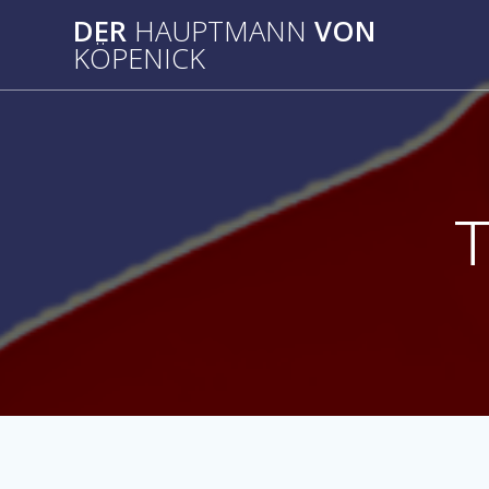
Zum
DER
HAUPTMANN
VON
Inhalt
KÖPENICK
springen
T