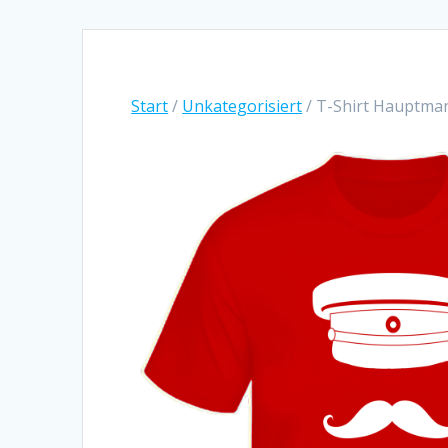
Start
/
Unkategorisiert
/ T-Shirt Hauptma