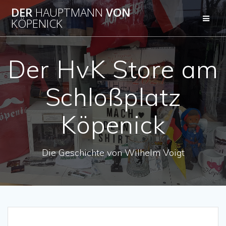
Zum
DER
HAUPTMANN
VON
Inhalt
KÖPENICK
springen
Der HvK Store am
Schloßplatz
Köpenick
Die Geschichte von Wilhelm Voigt