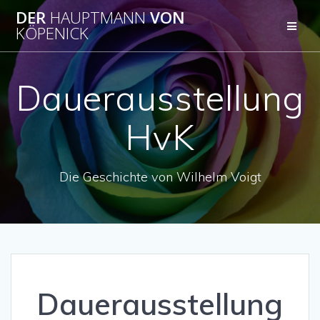
Zum
DER
HAUPTMANN
VON
Inhalt
KÖPENICK
springen
Dauerausstellung
HvK
Die Geschichte von Wilhelm Voigt
Dauerausstellung