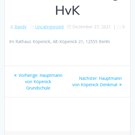
HvK
Randy
Uncategorized
Dezember 27, 2021
|
0
Im Rathaus Köpenick, Alt-Köpenick 21, 12555 Berlin
Beitragsnavigation
Vorheriger
Vorherige:
Hauptmann
Nächster
Nächster:
Hauptmann
Beitrag:
von Köpenick
Beitrag:
von Köpenick Denkmal
Grundschule