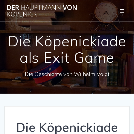
Zum
DER
HAUPTMANN
VON
Inhalt
KÖPENICK
springen
Die Köpenickiade
als Exit Game
Die Geschichte von Wilhelm Voigt
Die Köpenickiade