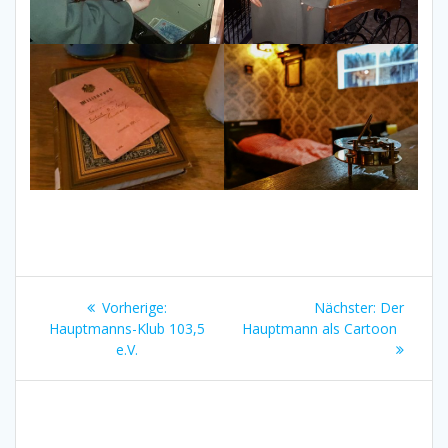
Beitragsnavigation
Vorheriger
Nächster
Vorherige:
Nächster:
Der
Beitrag:
Beitrag:
Hauptmanns-Klub 103,5
Hauptmann als Cartoon
e.V.