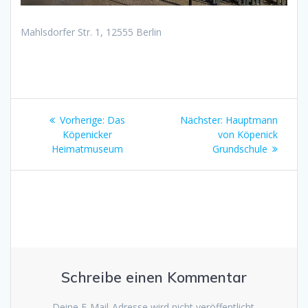
Mahlsdorfer Str. 1, 12555 Berlin
Beitragsnavigation
Vorheriger
Nächster
Vorherige:
Das
Nächster:
Hauptmann
Beitrag:
Beitrag:
Köpenicker
von Köpenick
Heimatmuseum
Grundschule
Schreibe einen Kommentar
Deine E-Mail-Adresse wird nicht veröffentlicht.