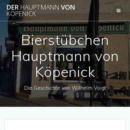
Zum
DER
HAUPTMANN
VON
Inhalt
KÖPENICK
springen
Bierstübchen
Hauptmann von
Köpenick
Die Geschichte von Wilhelm Voigt